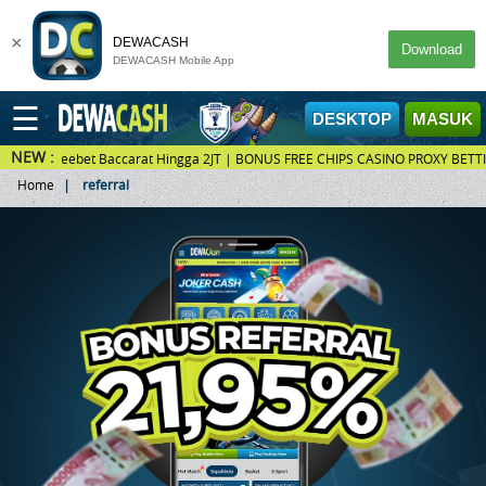
×
DEWACASH
Download
DEWACASH Mobile App
☰
DESKTOP
MASUK
NEW :
 Bonus Freebet Baccarat Hingga 2JT | BONUS FREE CHIPS CASINO PROXY BET
DAFTAR
MASUK
Home
referral
Beranda
Deposit
Games
PROMO
Sportbook
PROMO
E-Sport
PROMO