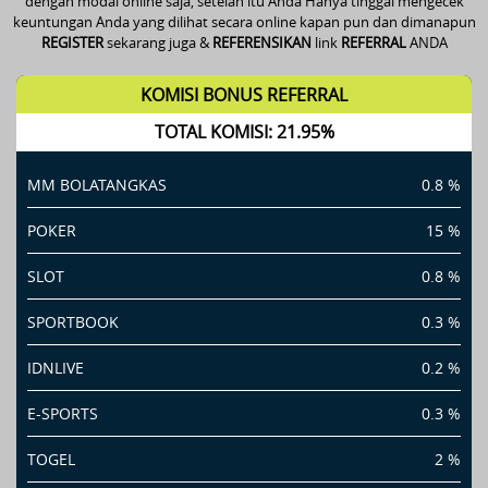
dengan modal online saja, setelah itu Anda Hanya tinggal mengecek
keuntungan Anda yang dilihat secara online kapan pun dan dimanapun
Arcade
REGISTER
sekarang juga &
REFERENSIKAN
link
REFERRAL
ANDA
KOMISI BONUS REFERRAL
Promosi
TOTAL KOMISI: 21.95%
Referral
MM BOLATANGKAS
0.8 %
VIP
Member
POKER
15 %
Lainnya
SLOT
0.8 %
VERSI DESKTOP
SPORTBOOK
0.3 %
©
IDNLIVE
0.2 %
DEWACASH
Situs
E-SPORTS
0.3 %
Website
Bandar
Agen
TOGEL
2 %
Taruhan